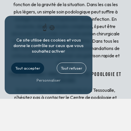
fonction de la gravité de la situation. Dans les cas les
plus légers, un simple soin podologique peut suffire à
soulager la douleur et à prévenir toute infection. En
revanche, dans les cas plus complexes, il peut être
nécessaire de procéder à une intervention chirurgicale
Ce site utilise des cookies et vous
pour traiter définitivement le problème. Dans tous les
donne le contrôle sur ceux que vous
cas, il est primordial de suivre les recommandations de
souhaitez activer
votre podologue pour favoriser une guérison rapide et
efficace.
Tout accepter
Tout refuser
Prendre rendez-vous au Centre de podologie et
pédicure
Personnaliser
Si vous souffrez d'ongles incarnés à La Tessoualle,
n'hésitez pas à contacter le Centre de podologie et
pédicure au numéro suivant : 02 41 49 19 85. Nos
professionnels sauront vous accueillir et vous proposer
les meilleurs soins pour soulager vos symptômes. Ne
laissez plus vos ongles incarnés gâcher votre quotidien,