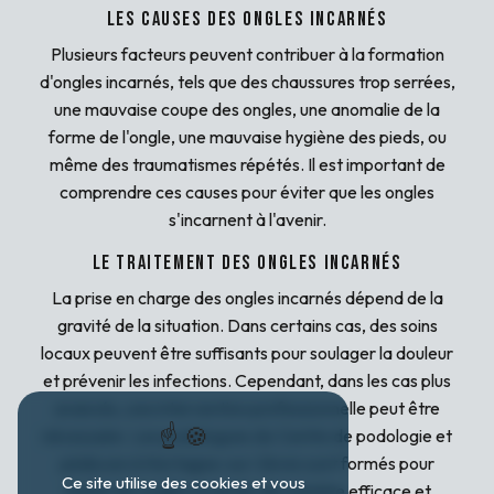
Les causes des ongles incarnés
Plusieurs facteurs peuvent contribuer à la formation
d'ongles incarnés, tels que des chaussures trop serrées,
une mauvaise coupe des ongles, une anomalie de la
forme de l'ongle, une mauvaise hygiène des pieds, ou
même des traumatismes répétés. Il est important de
comprendre ces causes pour éviter que les ongles
s'incarnent à l'avenir.
Le traitement des ongles incarnés
La prise en charge des ongles incarnés dépend de la
gravité de la situation. Dans certains cas, des soins
locaux peuvent être suffisants pour soulager la douleur
et prévenir les infections. Cependant, dans les cas plus
avancés, une intervention professionnelle peut être
nécessaire. Les podologues du Centre de podologie et
pédicure à Mortagne-sur-Sèvre sont formés pour
Ce site utilise des cookies et vous
traiter les ongles incarnés de manière efficace et