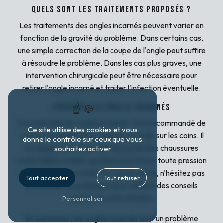
Quels sont les traitements proposés ?
Les traitements des ongles incarnés peuvent varier en
fonction de la gravité du problème. Dans certains cas,
une simple correction de la coupe de l'ongle peut suffire
à résoudre le problème. Dans les cas plus graves, une
intervention chirurgicale peut être nécessaire pour
retirer l'ongle incarné et traiter l'infection éventuelle.
Prévenir les ongles incarnés
Pour prévenir les ongles incarnés, il est recommandé de
Ce site utilise des cookies et vous
couper les ongles droit, sans les arrondir sur les coins. Il
donne le contrôle sur ceux que vous
est également important de porter des chaussures
souhaitez activer
confortables et bien ajustées pour éviter toute pression
excessive sur les orteils. En cas de doute, n'hésitez pas
Tout accepter
Tout refuser
à consulter un podologue pour obtenir des conseils
adaptés à votre situation.
Personnaliser
En conclusion, les ongles incarnés sont un problème